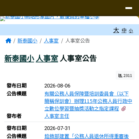
臺南市新泰國小網站
導覽列
跳至主內容區
工具列
大
中
小
頁尾區域
主內容區域
Home
新泰國小
人事室
人事室公告
新泰國小
人事室
人事室公告
2311
新聞列表
發布日期
2026-08-06
公告標題
有關公務人員保障暨培訓委員會（以下
簡稱保訓會）辦理115年公務人員行政中
有1
立數位學習暨抽獎活動之指定課程
發布者
人事室主任
發布日期
2026-07-31
公告標題
銓敘部建置「公務人員退休所得重審後