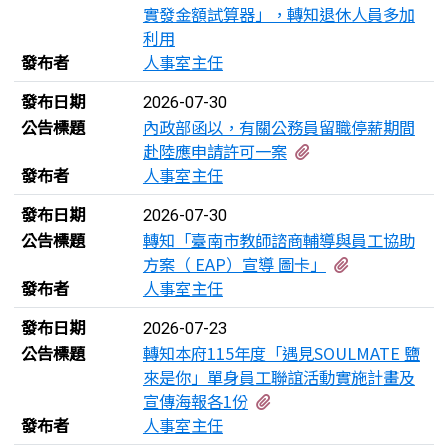
實發金額試算器」，轉知退休人員多加
利用
發布者
人事室主任
發布日期
2026-07-30
公告標題
內政部函以，有關公務員留職停薪期間
有1個附檔
赴陸應申請許可一案
發布者
人事室主任
發布日期
2026-07-30
公告標題
轉知「臺南市教師諮商輔導與員工協助
有2個附檔
方案（ EAP）宣導 圖卡」
發布者
人事室主任
發布日期
2026-07-23
公告標題
轉知本府115年度「遇見SOULMATE 鹽
來是你」單身員工聯誼活動實施計畫及
有2個附檔
宣傳海報各1份
發布者
人事室主任