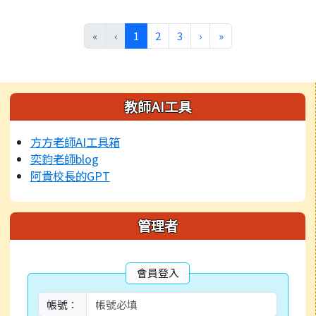
(目前頁次)
下一頁
最後頁
«
‹
1
2
3
›
»
左邊區域內容
教師AI工具
方方老師AI工具箱
奕鈞老師blog
阿貴校長的GPT
管理者
會員登入
帳號：