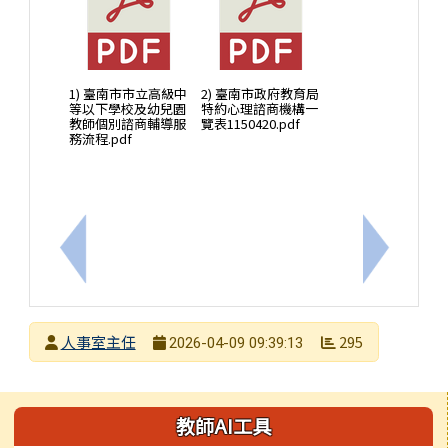
1) 臺南市市立高級中
2) 臺南市政府教育局
等以下學校及幼兒園
特約心理諮商機構一
教師個別諮商輔導服
覽表1150420.pdf
務流程.pdf
上一筆：臺南市政府115年度特約商店名單
下一筆：
發布者
人事室主任
295
2026-04-09 09:39:13
發布日期
瀏覽次數
左邊區域內容
教師AI工具