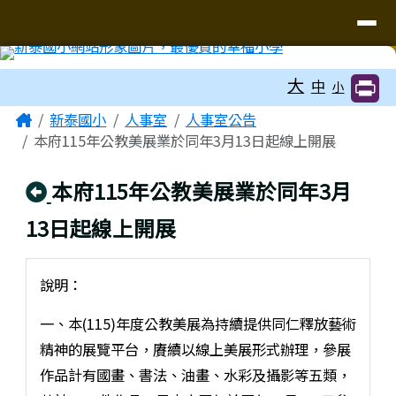
臺南市新泰國小網站
導覽列
跳至主內容區
工具列
大
中
小
頁尾區域
主內容區域
Home
新泰國小
人事室
人事室公告
本府115年公教美展業於同年3月13日起線上開展
回上頁
本府115年公教美展業於同年3月
13日起線上開展
說明：
一、本(115)年度公教美展為持續提供同仁釋放藝術
精神的展覽平台，賡續以線上美展形式辦理，參展
作品計有國畫、書法、油畫、水彩及攝影等五類，