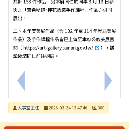
共計 153 件作品。另本府同仁於同年 3 月 13 日參
與之「菊色秘鏡･押花摺鏡手作課程」作品亦併同
展出。
二、本年度美展作品（含 102 年至 114 年歷屆美展
作品）及手作課程作品皆已上傳至本府公教美展官
網（ https://art-gallery.tainan.gov.tw/
），誠
摯邀請同仁前往觀展。
上一筆：本市115年度國小及幼兒園教師市內介聘期
下一筆：
發布者
人事室主任
300
2026-03-24 13:47:46
發布日期
瀏覽次數