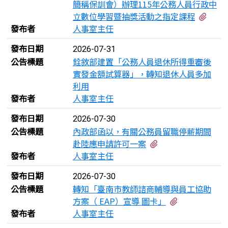
簡稱保訓會）辦理115年公務人員行政中
有1
立數位學習暨抽獎活動之指定課程
發布者
人事室主任
發布日期
2026-07-31
公告標題
銓敘部建置「公務人員退休所得重審後
實發金額試算器」，轉知退休人員多加
利用
發布者
人事室主任
發布日期
2026-07-30
公告標題
內政部函以，有關公務員留職停薪期間
有1個附檔
赴陸應申請許可一案
發布者
人事室主任
發布日期
2026-07-30
公告標題
轉知「臺南市教師諮商輔導與員工協助
有2個附檔
方案（ EAP）宣導 圖卡」
發布者
人事室主任