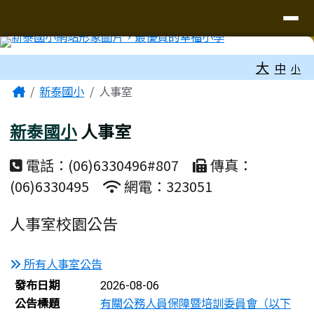
臺南市新泰國小網站
導覽列
跳至主內容區
工具列
大
中
小
頁尾區域
主內容區域
Home
新泰國小
人事室
新泰國小
人事室
電話：(06)6330496#807
傳真：
(06)6330495
網電：323051
人事室校園公告
所有人事室公告
新聞列表
發布日期
2026-08-06
公告標題
有關公務人員保障暨培訓委員會（以下