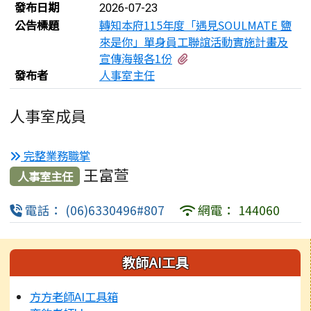
發布日期
2026-07-23
公告標題
轉知本府115年度「遇見SOULMATE 鹽
來是你」單身員工聯誼活動實施計畫及
有2個附檔
宣傳海報各1份
發布者
人事室主任
人事室成員
完整業務職掌
王富萱
人事室主任
電話： (06)6330496#807
網電： 144060
左邊區域內容
教師AI工具
方方老師AI工具箱