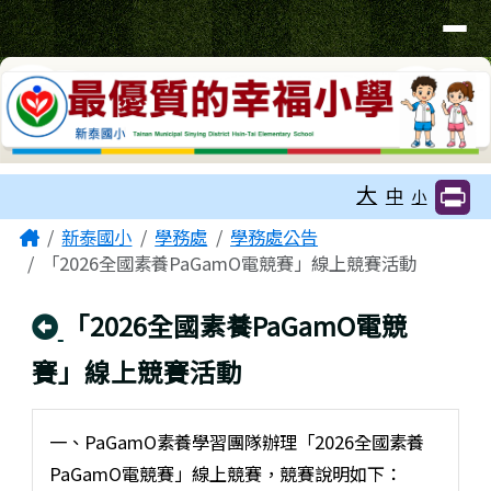
臺南市新泰國小網站
導覽列
跳至主內容區
工具列
大
中
小
頁尾區域
主內容區域
Home
新泰國小
學務處
學務處公告
「2026全國素養PaGamO電競賽」線上競賽活動
回上頁
「2026全國素養PaGamO電競
賽」線上競賽活動
一、PaGamO素養學習團隊辦理「2026全國素養
PaGamO電競賽」線上競賽，競賽說明如下：