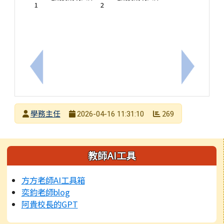
1
2
上一筆：臺南市新泰國民小學學生獎懲規定
下一筆：
發布者
學務主任
269
2026-04-16 11:31:10
發布日期
瀏覽次數
左邊區域內容
教師AI工具
方方老師AI工具箱
奕鈞老師blog
阿貴校長的GPT