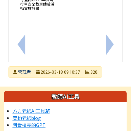
行車安全教育體驗活
動實施計畫
上一筆：新北市政府警察局115年婦幼安全「攝影創作
下一筆：
發布者
管理者
328
2026-03-18 09:10:37
發布日期
瀏覽次數
左邊區域內容
教師AI工具
方方老師AI工具箱
奕鈞老師blog
阿貴校長的GPT