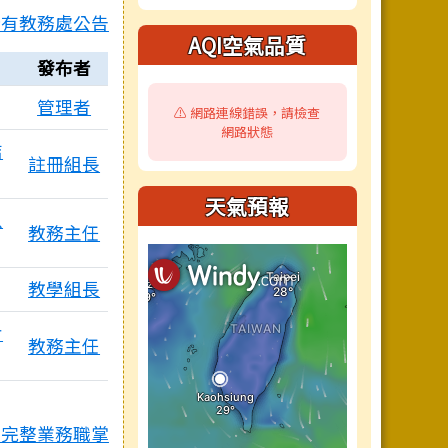
有教務處公告
AQI空氣品質
發布者
管理者
⚠️ 網路連線錯誤，請檢查
網路狀態
結
註冊組長
天氣預報
八
教務主任
附檔
教學組長
七
教務主任
完整業務職掌