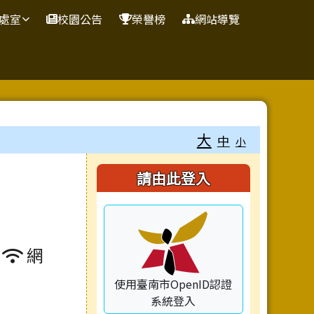
處室
校園公告
榮譽榜
網站導覽
大
中
小
右邊區域內容
請由此登入
網
使用臺南市OpenID認證
系統登入