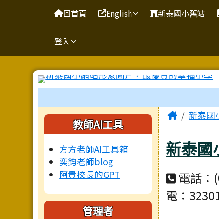
臺南市新泰國小網站
導覽列
跳至主內容區
回首頁
English
新泰國小舊站
登入
工具列
頁尾區域
主內容
Home
新泰國
左邊區域內容
教師AI工具
新泰國
方方老師AI工具箱
奕鈞老師blog
阿貴校長的GPT
電話：(06
電：3230
管理者