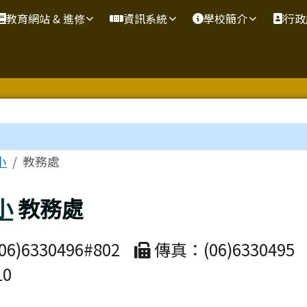
教育網站 & 進修
資訊系統
學校簡介
行政
區域
小
教務處
小
教務處
)6330496#802
傳真：(06)6330495
10